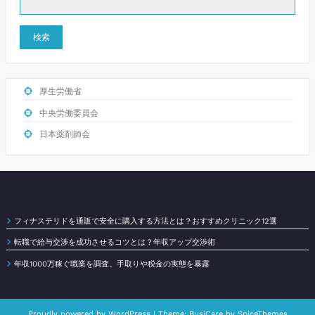
検索
厚生労働省
中央労働委員会
日本薬剤師会
フィナステリドを通販で安全に購入する方法とは？おすすめクリニック12選
転職で給与交渉を成功させるコツとは？年収アップ交渉術
年収1000万稼ぐ職業を調査。手取りや税金の実態を暴露
Proudly powered by
WordPress
| Theme:
BusiCare
by
SpiceThemes