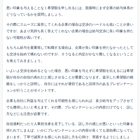
悪い印象を与えることなく希望額を申し出るには、面接時にまず企業の給与体系が
どうなっているかを質問しましょう。
その際にスムーズに返答してくれる企業の場合は交渉のハードルも低いことが多い
ですが、あまり気持ち良く答えてくれない企業の場合は給与交渉に良い印象を持た
ない可能性が高いです。
もちろん給与を最重視して転職する場合は、企業が良い印象を持たなかったとして
も交渉を始めて構わないのですが、そうなると内定がかなり難しくなるということ
を覚えておきましょう。
いよいよ交渉を始めるとなった場合、悪い印象を与えずに希望額を伝えるには希望
額が自分の自信の表れだと感じさせることが重要になります。提示した希望額の根
拠をしっかりと説明し、自分にはそれが適切であると説得力のあるプレゼンテーシ
ョンが行うことがポイントです。
企業も自社に利益を与えてくれる可能性を感じられれば、多少給与をアップさせて
でも獲得したいと考えます。その際、プレゼンテーションの内容だけでなく、話し
方などにも注意が必要です。
自信過剰だったり人事担当者を見下している、話し方の感じが悪いといった印象を
持たれてしまえば、いかにプレゼンテーションの内容が良くても逆効果になってし
まいます。丁寧で誠実さを感じられる話し方を心掛け、実践するようにしましょ