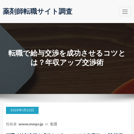
コ
薬剤師転職サイト調査
ン
テ
ン
ツ
へ
ス
キ
転職で給与交渉を成功させるコツと
ッ
は？年収アップ交渉術
プ
2025年1月22日
投稿者
www.mmpr.jp
In
生活