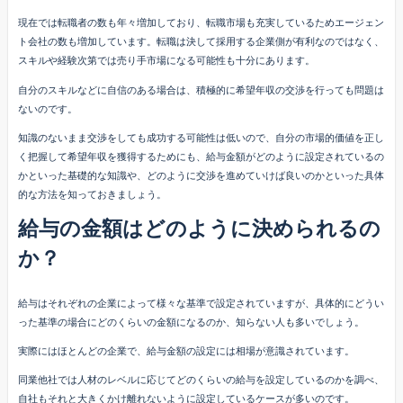
現在では転職者の数も年々増加しており、転職市場も充実しているためエージェン
ト会社の数も増加しています。転職は決して採用する企業側が有利なのではなく、
スキルや経験次第では売り手市場になる可能性も十分にあります。
自分のスキルなどに自信のある場合は、積極的に希望年収の交渉を行っても問題は
ないのです。
知識のないまま交渉をしても成功する可能性は低いので、自分の市場的価値を正し
く把握して希望年収を獲得するためにも、給与金額がどのように設定されているの
かといった基礎的な知識や、どのように交渉を進めていけば良いのかといった具体
的な方法を知っておきましょう。
給与の金額はどのように決められるの
か？
給与はそれぞれの企業によって様々な基準で設定されていますが、具体的にどうい
った基準の場合にどのくらいの金額になるのか、知らない人も多いでしょう。
実際にはほとんどの企業で、給与金額の設定には相場が意識されています。
同業他社では人材のレベルに応じてどのくらいの給与を設定しているのかを調べ、
自社もそれと大きくかけ離れないように設定しているケースが多いのです。