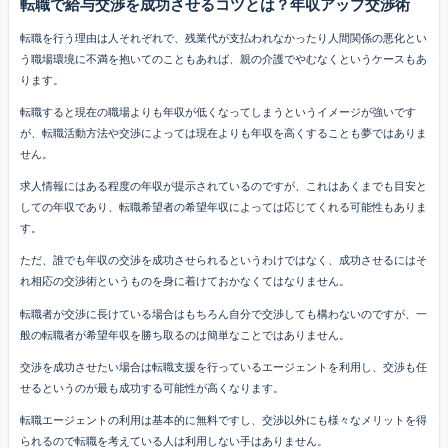
転職で給与交渉を成功させるコツとは？年収アップ交渉術
転職を行う理由は人それぞれで、残業代が支払われなかったり人間関係の悪化とい
う職場環境に不満を抱いてのこともあれば、親の介護でやむなくというケースもあ
ります。
転職すると現在の職場よりも年収が低くなってしまうというイメージが強いです
が、転職活動方法や交渉によっては現在よりも年収を高くすることも夢ではありま
せん。
求人情報にはある程度の年収が提示されているのですが、これはあくまでも目安と
しての年収であり、転職希望者の希望年収によっては応じてくれる可能性もありま
す。
ただ、誰でも年収の交渉を成功させられるというわけではなく、成功させるにはそ
れ相応の交渉術というものを身に着けておかなくてはなりません。
転職者が交渉に長けている場合はもちろん自分で交渉しても構わないのですが、一
般の転職者が希望年収を勝ち取るのは簡単なことではありません。
交渉を成功させたい場合は転職支援を行っているエージェントを利用し、交渉も任
せるというのが最も成功する可能性が高くなります。
転職エージェントの利用は基本的に無料ですし、交渉以外にも様々なメリットを得
られるので転職を考えている人は利用しない手はありません。