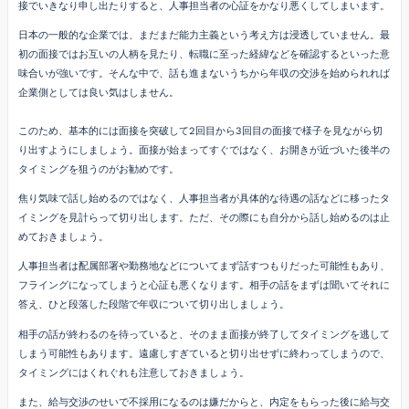
接でいきなり申し出たりすると、人事担当者の心証をかなり悪くしてしまいます。
日本の一般的な企業では、まだまだ能力主義という考え方は浸透していません。最
初の面接ではお互いの人柄を見たり、転職に至った経緯などを確認するといった意
味合いが強いです。そんな中で、話も進まないうちから年収の交渉を始められれば
企業側としては良い気はしません。
このため、基本的には面接を突破して2回目から3回目の面接で様子を見ながら切
り出すようにしましょう。面接が始まってすぐではなく、お開きが近づいた後半の
タイミングを狙うのがお勧めです。
焦り気味で話し始めるのではなく、人事担当者が具体的な待遇の話などに移ったタ
イミングを見計らって切り出します。ただ、その際にも自分から話し始めるのは止
めておきましょう。
人事担当者は配属部署や勤務地などについてまず話すつもりだった可能性もあり、
フライングになってしまうと心証も悪くなります。相手の話をまずは聞いてそれに
答え、ひと段落した段階で年収について切り出しましょう。
相手の話が終わるのを待っていると、そのまま面接が終了してタイミングを逃して
しまう可能性もあります。遠慮しすぎていると切り出せずに終わってしまうので、
タイミングにはくれぐれも注意しておきましょう。
また、給与交渉のせいで不採用になるのは嫌だからと、内定をもらった後に給与交