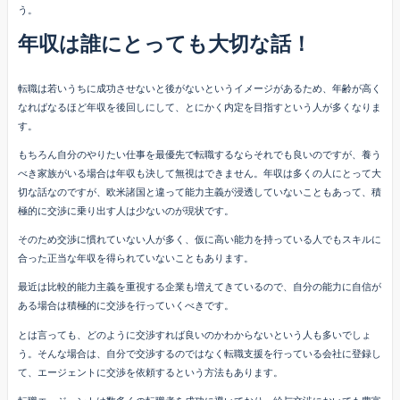
う。
年収は誰にとっても大切な話！
転職は若いうちに成功させないと後がないというイメージがあるため、年齢が高く
なればなるほど年収を後回しにして、とにかく内定を目指すという人が多くなりま
す。
もちろん自分のやりたい仕事を最優先で転職するならそれでも良いのですが、養う
べき家族がいる場合は年収も決して無視はできません。年収は多くの人にとって大
切な話なのですが、欧米諸国と違って能力主義が浸透していないこともあって、積
極的に交渉に乗り出す人は少ないのが現状です。
そのため交渉に慣れていない人が多く、仮に高い能力を持っている人でもスキルに
合った正当な年収を得られていないこともあります。
最近は比較的能力主義を重視する企業も増えてきているので、自分の能力に自信が
ある場合は積極的に交渉を行っていくべきです。
とは言っても、どのように交渉すれば良いのかわからないという人も多いでしょ
う。そんな場合は、自分で交渉するのではなく転職支援を行っている会社に登録し
て、エージェントに交渉を依頼するという方法もあります。