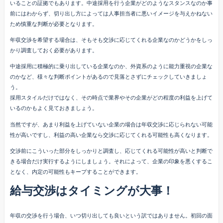
いることの証拠でもあります。中途採用を行う企業がどのようなスタンスなのか事
前にはわからず、切り出し方によっては人事担当者に悪いイメージを与えかねない
ため慎重な判断が必要となります。
年収交渉を希望する場合は、そもそも交渉に応じてくれる企業なのかどうかをしっ
かり調査しておく必要があります。
中途採用に積極的に乗り出している企業なのか、外資系のように能力重視の企業な
のかなど、様々な判断ポイントがあるので見落とさずにチェックしていきましょ
う。
採用スタイルだけではなく、その時点で業界やその企業がどの程度の利益を上げて
いるのかもよく見ておきましょう。
当然ですが、あまり利益を上げていない企業の場合は年収交渉に応じられない可能
性が高いですし、利益の高い企業なら交渉に応じてくれる可能性も高くなります。
交渉前にこういった部分をしっかりと調査し、応じてくれる可能性が高いと判断で
きる場合だけ実行するようにしましょう。それによって、企業の印象を悪くするこ
となく、内定の可能性もキープすることができます。
給与交渉はタイミングが大事！
年収の交渉を行う場合、いつ切り出しても良いという訳ではありません。初回の面