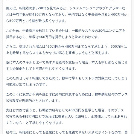
例えば、転職者の多い30代を見てみると、システムエンジニアやプログラマーな
どは平均年収が約480万円となっており、平均ではなく中央値を見ると400万円か
ら500万円という幅が最も多くなります。
このため、中途採用を検討している会社は、一般的なスキルの30代エンジニアを
採用するなら、年収は450万円を提示しようと決めるわけです。
さらに、交渉された場合は460万円から480万円までなら了承しよう、500万円以
上を希望するならスキルもかなりの高さを要求しようなどと考えます。
仮に本人のスキルと比べて高すぎる給与を支払った場合、本人も申し訳なく感じま
すし企業側としても不満が生じやすくなります。
このためせっかく転職してきたのに、数年で早くもリストラの対象になってしまう
可能性が出てしまうのです。
このように双方が不満を感じずに給与に同意するためには、標準的な給与のプラス
10%程度が理想的だとされています。
先ほどの例で言うと、転職者の給与として450万円を提示した場合、そのプラス
10%である495万円ほどであれば転職者も大いに納得し、企業側としてもまあそれ
くらいなら、と了承しやすくなります。
給与は、転職者にとっても企業にとっても無視できない大きなポイントなので、自