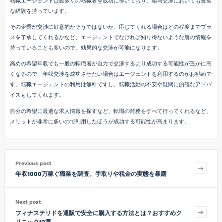
転職エージェントは数多くの転職者を成功に導いており、給与交渉においても豊富
な経験を持っています。
その企業が交渉に好意的かそうではないか、応じてくれる場合はどの程度までプラ
スを了承してくれるかなど、エージェントでなければ知り得ないような裏の情報を
持っていることも多いので、効果的な交渉が可能になります。
高めの希望年収でも一般の転職者が自力で交渉するより成功する可能性が遥かに高
くなるので、年収交渉を成功させたい場合はエージェントを利用するのがお勧めで
す。転職エージェントの利用は無料ですし、転職活動の不安や疑問に的確なアドバ
イスもしてくれます。
自分の希望に最適な求人情報を探すなど、転職の雑務をすべて行ってくれるなど、
メリットが非常に多いので利用したほうが成功する可能性が高まります。
Previous post
年収1000万稼ぐ職業を調査。手取りや税金の実態を暴露
Next post
フィナステリドを通販で安全に購入する方法とは？おすすめク
リニック12選