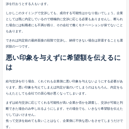
渉を行おうとする人もいます。
しかしこのタイミングで交渉しても、成功する可能性はかなり低いでしょう。企業
としては既に内定しているので積極的に交渉に応じる必要もありませんし、断られ
た場合には転職者にも不満が残り、その会社で働くモチベーションが保てないこと
もあります。
できれば内定前の最終面接の段階で交渉し、納得できない場合は辞退することも選
択肢の一つです。
悪い印象を与えずに希望額を伝えるに
は
給与交渉を行う場合、くれぐれも企業側に悪い印象を与えないようにする必要があ
ります。悪い印象を与えてしまえば内定が遠のいてしまうのはもちろん、内定をも
らえたとしても会社での居心地が悪くなってしまいます。
まずは給与交渉に応じてくれる可能性が高い企業か否かを調査し、交渉が可能と判
断できた場合のみ申し出るようにします。その場合でも、いきなり希望額を伝えた
りしてはいけません。
焦って交渉を始めても良いことはなく、企業側に不快な思いをさせてしまうだけで
す。