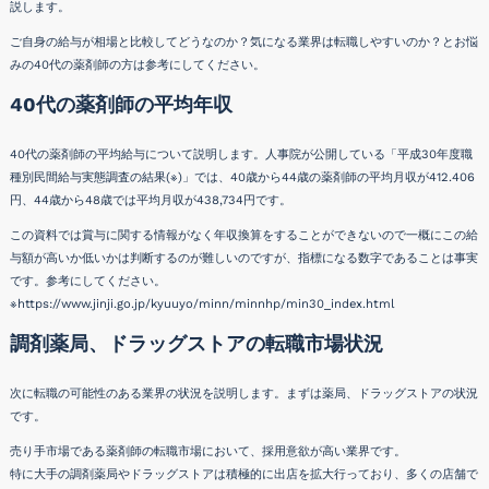
説します。
ご自身の給与が相場と比較してどうなのか？気になる業界は転職しやすいのか？とお悩
みの40代の薬剤師の方は参考にしてください。
40代の薬剤師の平均年収
40代の薬剤師の平均給与について説明します。人事院が公開している「平成30年度職
種別民間給与実態調査の結果(※)」では、40歳から44歳の薬剤師の平均月収が412.406
円、44歳から48歳では平均月収が438,734円です。
この資料では賞与に関する情報がなく年収換算をすることができないので一概にこの給
与額が高いか低いかは判断するのが難しいのですが、指標になる数字であることは事実
です。参考にしてください。
※
https://www.jinji.go.jp/kyuuyo/minn/minnhp/min30_index.html
調剤薬局、ドラッグストアの転職市場状況
次に転職の可能性のある業界の状況を説明します。まずは薬局、ドラッグストアの状況
です。
売り手市場である薬剤師の転職市場において、採用意欲が高い業界です。
特に大手の調剤薬局やドラッグストアは積極的に出店を拡大行っており、多くの店舗で