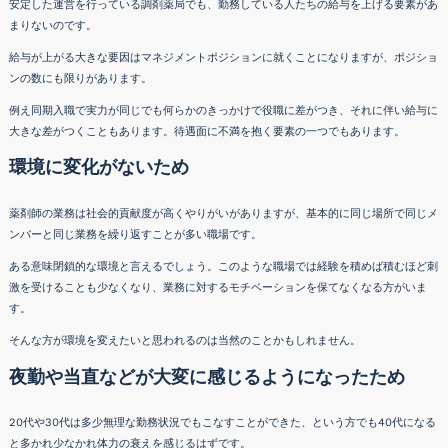
安定した運営を行っている調剤薬局でも、勤務している人たちの給与を上げる要素があ
まりないのです。
給与が上がる大きな要因はマネジメントポジションに就くことになりますが、ポジショ
ンの数にも限りがあります。
例え同期入職で実力が同じでも何らかのきっかけで役職に差がつき、それに伴い給与に
大きな差がつくこともあります。待遇面に不満を抱く要素の一つでもあります。
環境に変化がないため
薬剤師の業務は社会的貢献度が高くやりがいがありますが、基本的に同じ場所で同じメ
ンバーと同じ業務を繰り返すことが多い職場です。
ある意味閉鎖的な環境と言えるでしょう。このような職場では経験を積めば積むほど刺
激を受けることも少なくなり、業務に対するモチベーションを保てなくなる方がいま
す。
そんな方が環境を変えたいと思われるのは当然のことかもしれません。
夜勤や当直などが大変に感じるようになったため
20代や30代は多少無理な勤務状況でもこなすことができた、という方でも40代になる
と多かれ少なかれ体力の衰えを感じるはずです。