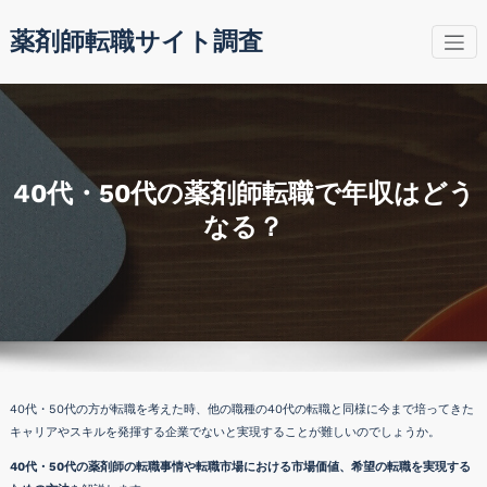
コ
薬剤師転職サイト調査
ン
テ
ン
ツ
へ
ス
キ
40代・50代の薬剤師転職で年収はどう
ッ
なる？
プ
40代・50代の方が転職を考えた時、他の職種の40代の転職と同様に今まで培ってきた
キャリアやスキルを発揮する企業でないと実現することが難しいのでしょうか。
40代・50代の薬剤師の転職事情や転職市場における市場価値、希望の転職を実現する