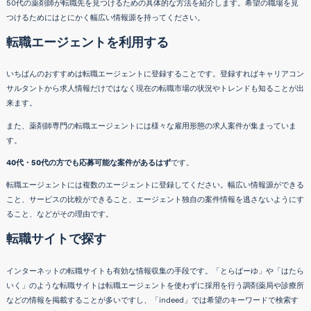
50代の薬剤師が転職先を見つけるための具体的な方法を紹介します。希望の職場を見
つけるためにはとにかく幅広い情報源を持ってください。
転職エージェントを利用する
いちばんのおすすめは転職エージェントに登録することです。登録すればキャリアコン
サルタントから求人情報だけではなく現在の転職市場の状況やトレンドも知ることが出
来ます。
また、薬剤師専門の転職エージェントには様々な雇用形態の求人案件が集まっていま
す。
40代・50代の方でも応募可能な案件があるはず
です。
転職エージェントには複数のエージェントに登録してください。幅広い情報源ができる
こと、サービスの比較ができること、エージェント独自の案件情報を逃さないようにす
ること、などがその理由です。
転職サイトで探す
インターネットの転職サイトも有効な情報収集の手段です。「とらばーゆ」や「はたら
いく」のような転職サイトは転職エージェントを使わずに採用を行う調剤薬局や診療所
などの情報を掲載することが多いですし、「indeed」では希望のキーワードで検索す