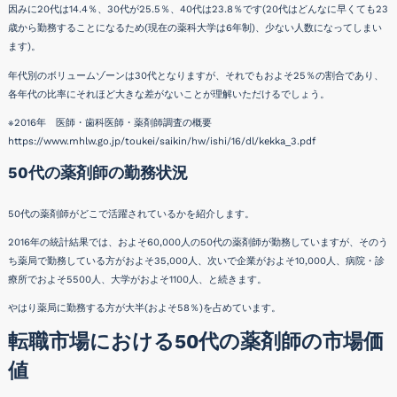
因みに20代は14.4％、30代が25.5％、40代は23.8％です(20代はどんなに早くても23
歳から勤務することになるため(現在の薬科大学は6年制)、少ない人数になってしまい
ます)。
年代別のボリュームゾーンは30代となりますが、それでもおよそ25％の割合であり、
各年代の比率にそれほど大きな差がないことが理解いただけるでしょう。
※2016年 医師・歯科医師・薬剤師調査の概要
https://www.mhlw.go.jp/toukei/saikin/hw/ishi/16/dl/kekka_3.pdf
50代の薬剤師の勤務状況
50代の薬剤師がどこで活躍されているかを紹介します。
2016年の統計結果では、およそ60,000人の50代の薬剤師が勤務していますが、そのう
ち薬局で勤務している方がおよそ35,000人、次いで企業がおよそ10,000人、病院・診
療所でおよそ5500人、大学がおよそ1100人、と続きます。
やはり薬局に勤務する方が大半(およそ58％)を占めています。
転職市場における50代の薬剤師の市場価
値