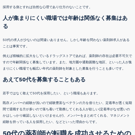
採用する側とすれば自然な心理であり仕方のないことです。
人が集まりにくい職場では年齢は関係なく募集はあ
る
50代の求人が少ないのは間違いありません。しかし年齢を問わない薬剤師求人がある
ことは事実です。
例えば積極的に拡大をしているドラッグストアであれば、薬剤師の存在は必要不可欠で
すので年齢関係なく募集しています。また、地方圏や通勤困難な地区、といった人が集
まりにくい職場でも幅広い年代の薬剤師を対象とした募集を行うことも多いです。
あえて50代を募集することもある
若手ではなく敢えて50代を採用したい、という職場もあります。
既存メンバーの経験が浅いので経験豊富なベテランの力を借りたい、定着率が悪く短期
間で退職する方が多いので落ち着いて勤務してくれる人が欲しい(定着率がなぜ悪いの
かはしっかり確認しないといけませんが)、メンバーをまとめてくれる、マネジメント
経験を持っている人を採用したい、などといった理由からです。
50代の薬剤師が転職を成功させるための