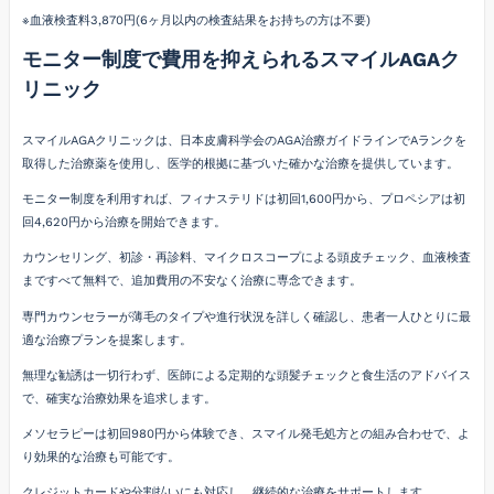
※血液検査料3,870円(6ヶ月以内の検査結果をお持ちの方は不要)
モニター制度で費用を抑えられるスマイルAGAク
リニック
スマイルAGAクリニックは、日本皮膚科学会のAGA治療ガイドラインでAランクを
取得した治療薬を使用し、医学的根拠に基づいた確かな治療を提供しています。
モニター制度を利用すれば、フィナステリドは初回1,600円から、プロペシアは初
回4,620円から治療を開始できます。
カウンセリング、初診・再診料、マイクロスコープによる頭皮チェック、血液検査
まですべて無料で、追加費用の不安なく治療に専念できます。
専門カウンセラーが薄毛のタイプや進行状況を詳しく確認し、患者一人ひとりに最
適な治療プランを提案します。
無理な勧誘は一切行わず、医師による定期的な頭髪チェックと食生活のアドバイス
で、確実な治療効果を追求します。
メソセラピーは初回980円から体験でき、スマイル発毛処方との組み合わせで、よ
り効果的な治療も可能です。
クレジットカードや分割払いにも対応し、継続的な治療をサポートします。