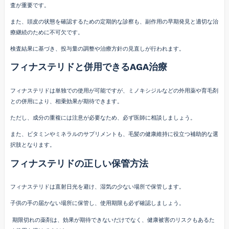
査が重要です。
また、頭皮の状態を確認するための定期的な診察も、副作用の早期発見と適切な治
療継続のために不可欠です。
検査結果に基づき、投与量の調整や治療方針の見直しが行われます。
フィナステリドと併用できるAGA治療
フィナステリドは単独での使用が可能ですが、ミノキシジルなどの外用薬や育毛剤
との併用により、相乗効果が期待できます。
ただし、成分の重複には注意が必要なため、必ず医師に相談しましょう。
また、ビタミンやミネラルのサプリメントも、毛髪の健康維持に役立つ補助的な選
択肢となります。
フィナステリドの正しい保管方法
フィナステリドは直射日光を避け、湿気の少ない場所で保管します。
子供の手の届かない場所に保管し、使用期限も必ず確認しましょう。
期限切れの薬剤は、効果が期待できないだけでなく、健康被害のリスクもあるた