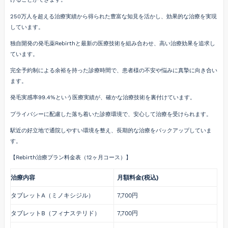
250万人を超える治療実績から得られた豊富な知見を活かし、効果的な治療を実現
しています。
独自開発の発毛薬Rebirthと最新の医療技術を組み合わせ、高い治療効果を追求し
ています。
完全予約制による余裕を持った診療時間で、患者様の不安や悩みに真摯に向き合い
ます。
発毛実感率99.4%という医療実績が、確かな治療技術を裏付けています。
プライバシーに配慮した落ち着いた診療環境で、安心して治療を受けられます。
駅近の好立地で通院しやすい環境を整え、長期的な治療をバックアップしていま
す。
【Rebirth治療プラン料金表（12ヶ月コース）】
治療内容
月額料金(税込)
タブレットA（ミノキシジル）
7,700円
タブレットB（フィナステリド）
7,700円