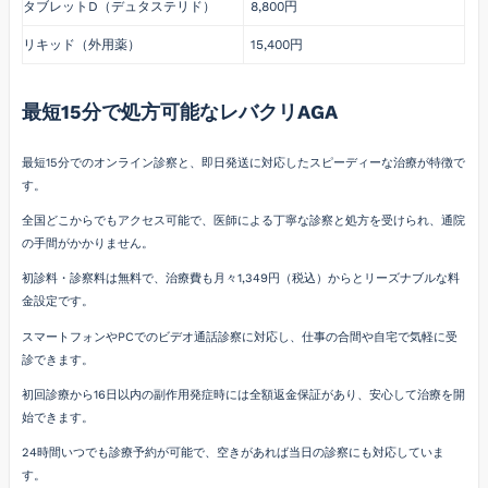
タブレットD（デュタステリド）
8,800円
リキッド（外用薬）
15,400円
最短15分で処方可能なレバクリAGA
最短15分でのオンライン診察と、即日発送に対応したスピーディーな治療が特徴で
す。
全国どこからでもアクセス可能で、医師による丁寧な診察と処方を受けられ、通院
の手間がかかりません。
初診料・診察料は無料で、治療費も月々1,349円（税込）からとリーズナブルな料
金設定です。
スマートフォンやPCでのビデオ通話診察に対応し、仕事の合間や自宅で気軽に受
診できます。
初回診療から16日以内の副作用発症時には全額返金保証があり、安心して治療を開
始できます。
24時間いつでも診療予約が可能で、空きがあれば当日の診察にも対応していま
す。