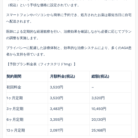
（税込）という手頃な価格に設定されています。
スマートフォンやパソコンから簡単に予約でき、処方されたお薬は最短当日に自宅
へ配送されます。
医師による定期的な経過観察を行い、治療効果を確認しながら必要に応じてプラン
の調整を実施します。
プライバシーに配慮した診療体制と、効率的な治療システムにより、多くのAGA患
者から支持を得ています。
【予防プラン料金表（フィナステリド1mg）】
契約期間
月額料金(税込)
総額(税込)
初回料金
3,520円
–
1ヶ月定期
3,520円
3,520円
3ヶ月定期
3,483円
10,450円
6ヶ月定期
3,355円
20,130円
12ヶ月定期
2,097円
25,168円