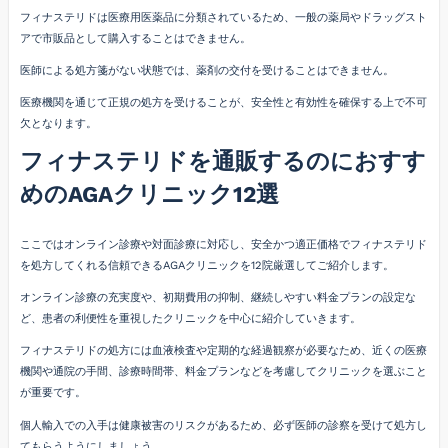
フィナステリドは医療用医薬品に分類されているため、一般の薬局やドラッグスト
アで市販品として購入することはできません。
医師による処方箋がない状態では、薬剤の交付を受けることはできません。
医療機関を通じて正規の処方を受けることが、安全性と有効性を確保する上で不可
欠となります。
フィナステリドを通販するのにおすす
めのAGAクリニック12選
ここではオンライン診療や対面診療に対応し、安全かつ適正価格でフィナステリド
を処方してくれる信頼できるAGAクリニックを12院厳選してご紹介します。
オンライン診療の充実度や、初期費用の抑制、継続しやすい料金プランの設定な
ど、患者の利便性を重視したクリニックを中心に紹介していきます。
フィナステリドの処方には血液検査や定期的な経過観察が必要なため、近くの医療
機関や通院の手間、診療時間帯、料金プランなどを考慮してクリニックを選ぶこと
が重要です。
個人輸入での入手は健康被害のリスクがあるため、必ず医師の診察を受けて処方し
てもらうようにしましょう。