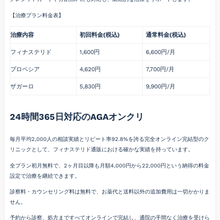
【治療プラン料金表】
治療内容
初回料金(税込)
通常料金(税込)
フィナステリド
1,600円
6,600円/月
プロペシア
4,620円
7,700円/月
ザガーロ
5,830円
9,900円/月
24時間365日対応のAGAオンクリ
毎月平均2,000人の相談実績とリピート率92.8%を誇る完全オンライン完結型のク
リニックとして、フィナステリド通販における確かな実績を持っています。
全プラン初月無料で、2ヶ月目以降も月額4,000円から22,000円という納得の料金
設定で治療を継続できます。
診察料・カウンセリング料は無料で、お薬代と送料以外の追加費用は一切かかりま
せん。
予約から診察、処方まですべてオンラインで完結し、通院の手間なく治療を受けら