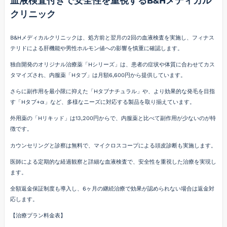
血液検査付きで安全性を重視するB&Hメディカル
クリニック
B&Hメディカルクリニックは、処方前と翌月の2回の血液検査を実施し、フィナス
テリドによる肝機能や男性ホルモン値への影響を慎重に確認します。
独自開発のオリジナル治療薬「Hシリーズ」は、患者の症状や体質に合わせてカス
タマイズされ、内服薬「Hタブ」は月額6,600円から提供しています。
さらに副作用を最小限に抑えた「Hタブナチュラル」や、より効果的な発毛を目指
す「Hタブ+α」など、多様なニーズに対応する製品を取り揃えています。
外用薬の「Hリキッド」は13,200円からで、内服薬と比べて副作用が少ないのが特
徴です。
カウンセリングと診察は無料で、マイクロスコープによる頭皮診断も実施します。
医師による定期的な経過観察と詳細な血液検査で、安全性を重視した治療を実現し
ます。
全額返金保証制度も導入し、6ヶ月の継続治療で効果が認められない場合は返金対
応します。
【治療プラン料金表】