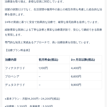
治療薬を取り揃え、多様な症状に対応しています。
頭髪の状態だけでなく、生活習慣や服用中の薬との相互作用も考慮した総合的な治
療を提供します。
24年の実績に基づく安全で効果的な治療で、確実な発毛効果を追求しています。
経験豊富な医師による丁寧な診察と豊富な治療選択肢で、安心して継続できる医療
を実現します。
専門的な知見と実績あるアプローチで、高い治療効果を目指しています。
【治療プラン料金表】
治療内容
初月料金(税込)
2ヶ月目以降(税込)
フィナステリド
1,100円
4,400円
プロペシア
–
6,600円
デュタステリド
–
9,900円
※基本プラン：月額14,300円～24,200円(税込)
※診察料：3,300円、血液検査：5,500円