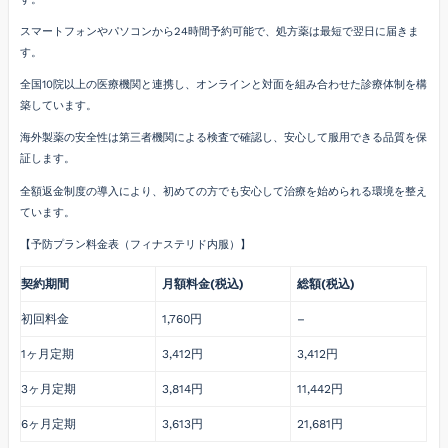
スマートフォンやパソコンから24時間予約可能で、処方薬は最短で翌日に届きま
す。
全国10院以上の医療機関と連携し、オンラインと対面を組み合わせた診療体制を構
築しています。
海外製薬の安全性は第三者機関による検査で確認し、安心して服用できる品質を保
証します。
全額返金制度の導入により、初めての方でも安心して治療を始められる環境を整え
ています。
【予防プラン料金表（フィナステリド内服）】
契約期間
月額料金(税込)
総額(税込)
初回料金
1,760円
–
1ヶ月定期
3,412円
3,412円
3ヶ月定期
3,814円
11,442円
6ヶ月定期
3,613円
21,681円