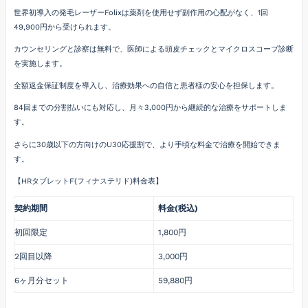
世界初導入の発毛レーザーFolixは薬剤を使用せず副作用の心配がなく、1回
49,900円から受けられます。
カウンセリングと診察は無料で、医師による頭皮チェックとマイクロスコープ診断
を実施します。
全額返金保証制度を導入し、治療効果への自信と患者様の安心を担保します。
84回までの分割払いにも対応し、月々3,000円から継続的な治療をサポートしま
す。
さらに30歳以下の方向けのU30応援割で、より手頃な料金で治療を開始できま
す。
【HRタブレットF(フィナステリド)料金表】
契約期間
料金(税込)
初回限定
1,800円
2回目以降
3,000円
6ヶ月分セット
59,880円