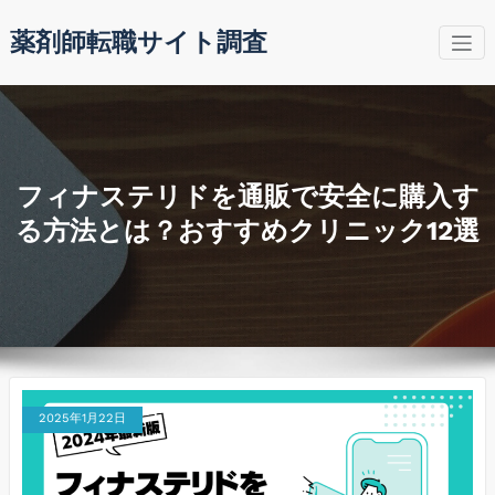
コ
薬剤師転職サイト調査
ン
テ
ン
ツ
へ
ス
キ
フィナステリドを通販で安全に購入す
ッ
る方法とは？おすすめクリニック12選
プ
2025年1月22日