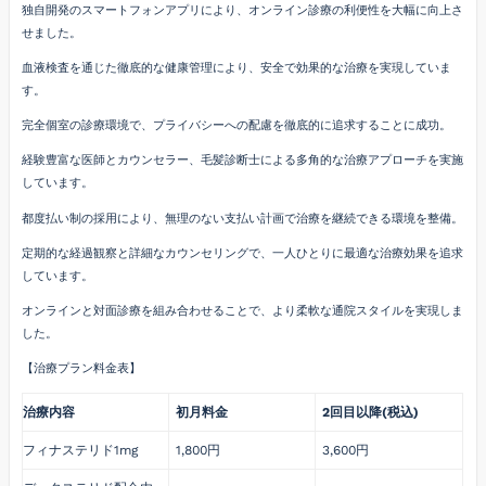
独自開発のスマートフォンアプリにより、オンライン診療の利便性を大幅に向上さ
せました。
血液検査を通じた徹底的な健康管理により、安全で効果的な治療を実現していま
す。
完全個室の診療環境で、プライバシーへの配慮を徹底的に追求することに成功。
経験豊富な医師とカウンセラー、毛髪診断士による多角的な治療アプローチを実施
しています。
都度払い制の採用により、無理のない支払い計画で治療を継続できる環境を整備。
定期的な経過観察と詳細なカウンセリングで、一人ひとりに最適な治療効果を追求
しています。
オンラインと対面診療を組み合わせることで、より柔軟な通院スタイルを実現しま
した。
【治療プラン料金表】
治療内容
初月料金
2回目以降(税込)
フィナステリド1mg
1,800円
3,600円