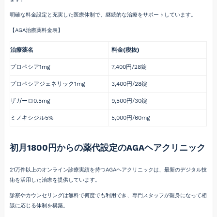
明確な料金設定と充実した医療体制で、継続的な治療をサポートしています。
【AGA治療薬料金表】
治療薬名
料金(税抜)
プロペシア1mg
7,400円/28錠
プロペシアジェネリック1mg
3,400円/28錠
ザガーロ0.5mg
9,500円/30錠
ミノキシジル5%
5,000円/60mg
初月1800円からの薬代設定のAGAヘアクリニック
21万件以上のオンライン診療実績を持つAGAヘアクリニックは、最新のデジタル技
術を活用した治療を提供しています。
診察やカウンセリングは無料で何度でも利用でき、専門スタッフが親身になって相
談に応じる体制を構築。