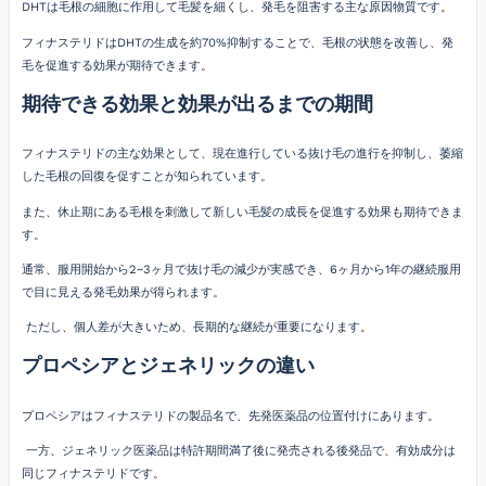
DHTは毛根の細胞に作用して毛髪を細くし、発毛を阻害する主な原因物質です。
フィナステリドはDHTの生成を約70%抑制することで、毛根の状態を改善し、発
毛を促進する効果が期待できます。
期待できる効果と効果が出るまでの期間
フィナステリドの主な効果として、現在進行している抜け毛の進行を抑制し、萎縮
した毛根の回復を促すことが知られています。
また、休止期にある毛根を刺激して新しい毛髪の成長を促進する効果も期待できま
す。
通常、服用開始から2~3ヶ月で抜け毛の減少が実感でき、6ヶ月から1年の継続服用
で目に見える発毛効果が得られます。
ただし、個人差が大きいため、長期的な継続が重要になります。
プロペシアとジェネリックの違い
プロペシアはフィナステリドの製品名で、先発医薬品の位置付けにあります。
一方、ジェネリック医薬品は特許期間満了後に発売される後発品で、有効成分は
同じフィナステリドです。