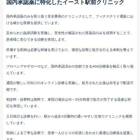
国内承認薬に特化したイースト駅前クリニック
国内承認薬のみを取り扱う安全重視のクリニックとして、フィナステリド通販にお
ける確かな医療を提供しています。
定められた臨床試験を実施し、安全性が確認された医薬品のみを採用することで、
患者様に安心できる治療を実現します。
所属する医師は必要な研修を受けており、適切な診察と処方を行える体制を整えて
います。
プロペシアやザガーロなど、国内承認済みの信頼できるAGA治療薬を幅広く取り揃
えています。
通院が難しい方向けのオンライン診療も実施し、処方されたお薬は自宅まで配送可
能です。
初診料・診察料は無料で、来院の場合は10～20分程度で処方が完了する迅速な対
応を実現しています。
土日祝日も診療を行い、駅から徒歩3分圏内の通いやすい立地でクリニックを展開
しています。
医師による丁寧な診察で、患者一人ひとりの症状に合わせた最適な治療薬を提案し
ます。