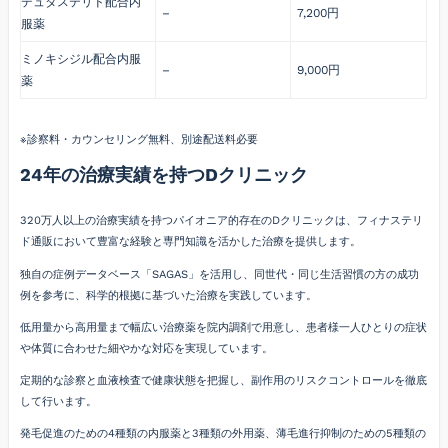
デュタステリド配合内
–
7,200円
服薬
ミノキシジル配合内服
–
9,000円
薬
※診察料・カウンセリング無料、別途配送料必要
24年の治療実績を持つDクリニック
320万人以上の治療実績を持つパイオニア的存在のDクリニックは、フィナステリ
ド通販において豊富な経験と専門知識を活かした治療を提供します。
独自の症例データベース「SAGAS」を活用し、同世代・同じ生活習慣の方の成功
例を参考に、科学的根拠に基づいた治療を実践しています。
低用量から高用量まで幅広い治療薬を院内調剤で用意し、患者様一人ひとりの症状
や体質に合わせた細やかな対応を実現しています。
定期的な診察と血液検査で健康状態を把握し、副作用のリスクコントロールを徹底
して行います。
発毛促進のための4種類の内服薬と3種類の外用薬、薄毛進行抑制のための5種類の