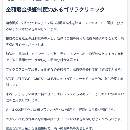
全額返金保証制度のあるゴリラクリニック
治療開始3ヶ月で99.8%という高い発毛実感率を誇り、フィナステリド通販におけ
る確かな治療効果を実現しています。
独自の全額返金保証制度を導入し、効果に自信を持った治療を提供することで、患
者様の安心をサポートします。
初診料、再診料、カウンセリング料、予約キャンセル料、頭髪検査料はすべて無料
で、追加費用が一切かからない明確な料金体系です。
マイクロスコープ診断と定期的な経過観察で、治療効果を科学的に確認できます。
STOP・STRONG・GROW・CLEANの4つのアプローチで、総合的な発毛治療を展
開します。
患者一人ひとりの症状に合わせて、予防プランから発毛プランまで幅広い治療選択
肢をご用意しています。
月々3,000円からの治療プランと分割払い制度で、継続的な治療が可能です。
写真での比較や定期的な状態確認により、治療効果を実感しながら進められます。
豊富な実績と確かな医療技術で、高い発毛効果を実現します。