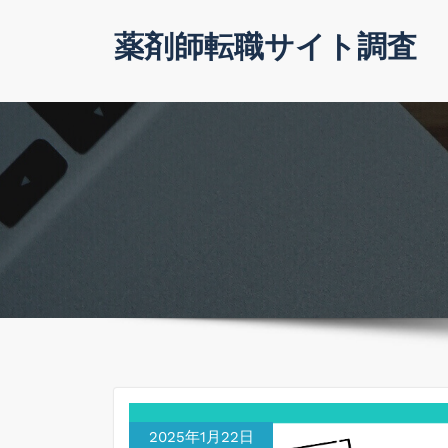
コ
薬剤師転職サイト調査
ン
テ
ン
ツ
へ
ス
キ
ッ
プ
2025年1月22日