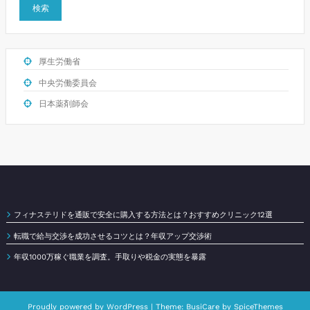
検索
厚生労働省
中央労働委員会
日本薬剤師会
フィナステリドを通販で安全に購入する方法とは？おすすめクリニック12選
転職で給与交渉を成功させるコツとは？年収アップ交渉術
年収1000万稼ぐ職業を調査。手取りや税金の実態を暴露
Proudly powered by
WordPress
| Theme:
BusiCare
by
SpiceThemes