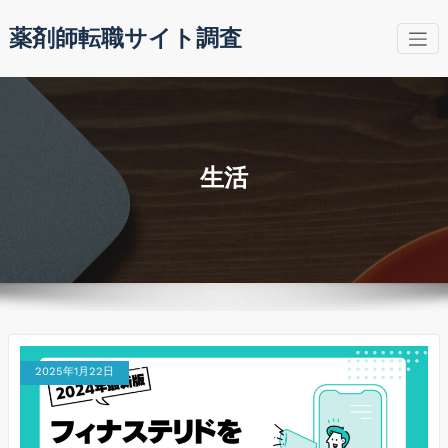
コ
薬剤師転職サイト調査
ン
テ
ン
ツ
へ
ス
キ
生活
ッ
プ
2025年1月22日